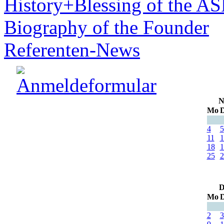
History+Blessing of the A
Biography of the Founder
Referenten-News
N
Mo
D
4
5
11
1
18
1
25
2
D
Mo
D
2
3