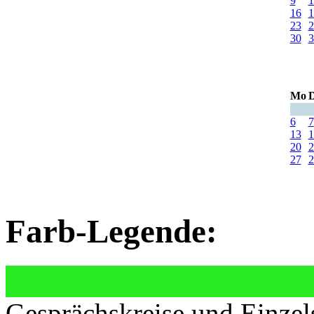
9
1
16
1
23
2
30
3
Mo
D
6
7
13
1
20
2
27
2
Farb-Legende:
Gesprächskreise und Einzel