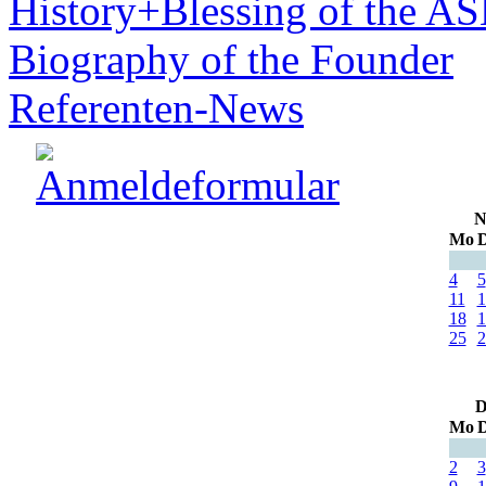
History+Blessing of the A
Biography of the Founder
Referenten-News
N
Mo
D
4
5
11
1
18
1
25
2
D
Mo
D
2
3