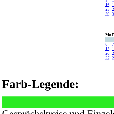
9
1
16
1
23
2
30
3
Mo
D
6
7
13
1
20
2
27
2
Farb-Legende:
Gesprächskreise und Einzel