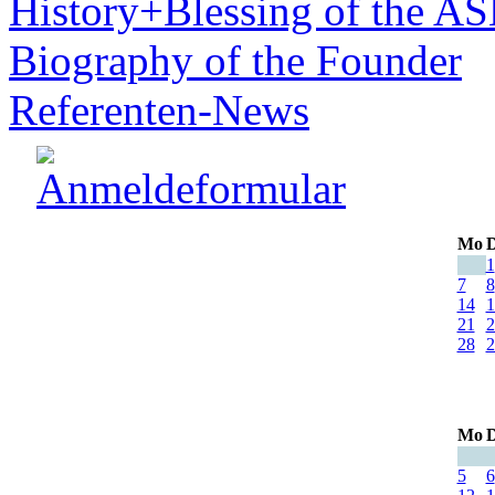
History+Blessing of the A
Biography of the Founder
Referenten-News
Mo
D
1
7
8
14
1
21
2
28
2
Mo
D
5
6