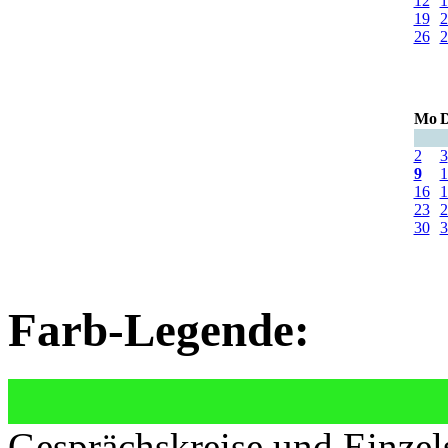
12
1
19
2
26
2
Mo
D
2
3
9
1
16
1
23
2
30
3
Farb-Legende:
Gesprächskreise und Einzel