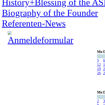
History+Blessing of the A
Biography of the Founder
Referenten-News
Mo
D
5
6
12
1
19
2
26
2
Mo
D
2
3