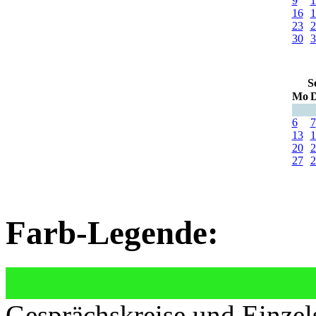
9
1
16
1
23
2
30
3
S
Mo
D
6
7
13
1
20
2
27
2
Farb-Legende:
Gesprächskreise und Einzel