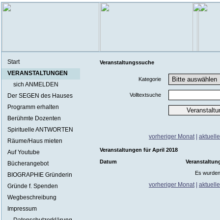
Start
Veranstaltungssuche
VERANSTALTUNGEN
Kategorie
sich ANMELDEN
Volltextsuche
Der SEGEN des Hauses
Programm erhalten
Berühmte Dozenten
Spirituelle ANTWORTEN
vorheriger Monat
|
aktuell
Räume/Haus mieten
Veranstaltungen für April 2018
Auf Youtube
Datum
Veranstaltun
Bücherangebot
Es wurden
BIOGRAPHIE Gründerin
vorheriger Monat
|
aktuell
Gründe f. Spenden
Wegbeschreibung
Impressum