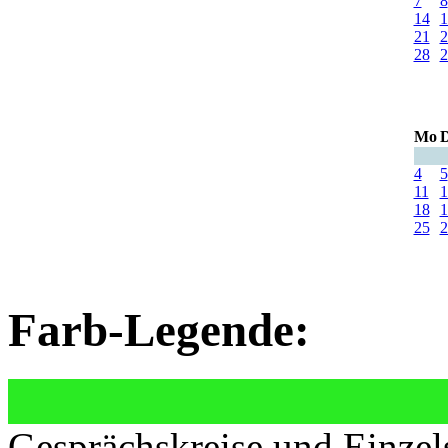
7
8
14
1
21
2
28
2
Mo
D
4
5
11
1
18
1
25
2
Farb-Legende:
Gesprächskreise und Einzel