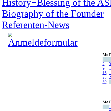
History+Blessing of the A
Biography of the Founder
Referenten-News
Mo
D
2
3
9
1
16
1
23
2
30
Mo
D
1