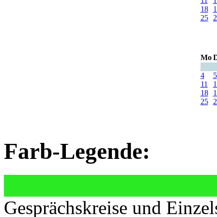
11
1
18
1
25
2
Mo
D
4
5
11
1
18
1
25
2
Farb-Legende:
Gesprächskreise und Einzel