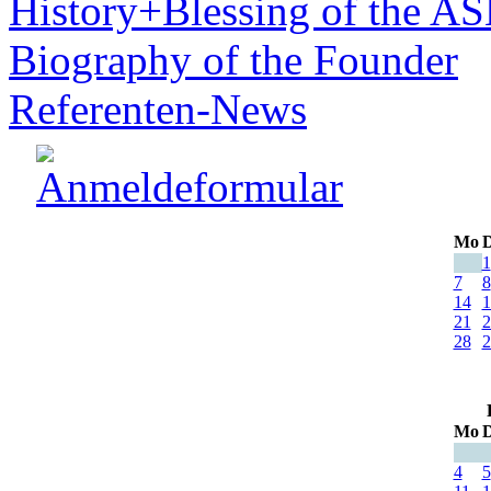
History+Blessing of the A
Biography of the Founder
Referenten-News
Mo
D
1
7
8
14
1
21
2
28
2
Mo
D
4
5