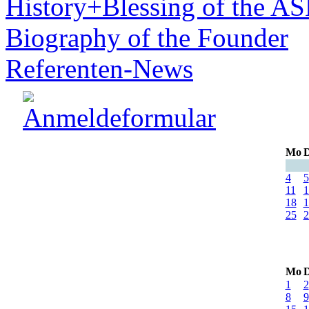
History+Blessing of the A
Biography of the Founder
Referenten-News
Mo
D
4
5
11
1
18
1
25
2
Mo
D
1
2
8
9