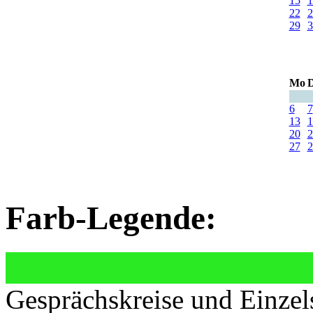
15
1
22
2
29
3
Mo
D
6
7
13
1
20
2
27
2
Farb-Legende:
Gesprächskreise und Einzel