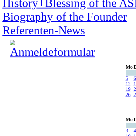
History+Blessing of the A
Biography of the Founder
Referenten-News
Mo
D
5
6
12
1
19
2
26
2
Mo
D
3
4