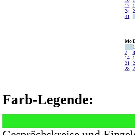
10
1
17
1
24
2
31
Mo
D
1
7
8
14
1
21
2
28
2
Farb-Legende:
Gesprächskreise und Einzel