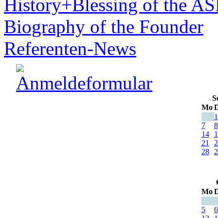
History+Blessing of the A
Biography of the Founder
Referenten-News
S
Mo
D
1
7
8
14
1
21
2
28
2
Mo
D
5
6