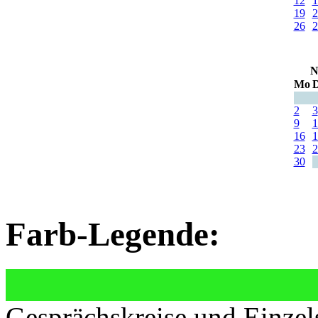
12
1
19
2
26
2
N
Mo
D
2
3
9
1
16
1
23
2
30
Farb-Legende:
Gesprächskreise und Einzel