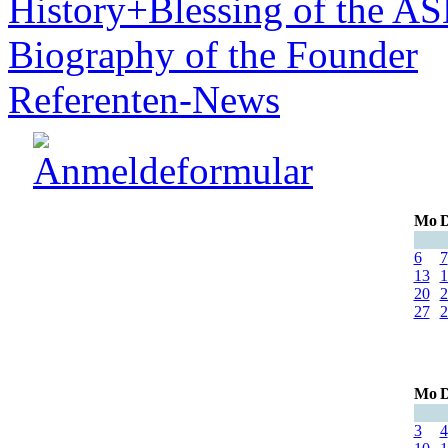
History+Blessing of the A
Biography of the Founder
Referenten-News
Mo
D
6
7
13
1
20
2
27
2
Mo
D
3
4