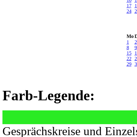
10
1
17
1
24
2
Mo
D
1
2
8
9
15
1
22
2
29
3
Farb-Legende:
Gesprächskreise und Einzel