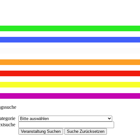
ngssuche
ategorie
extsuche