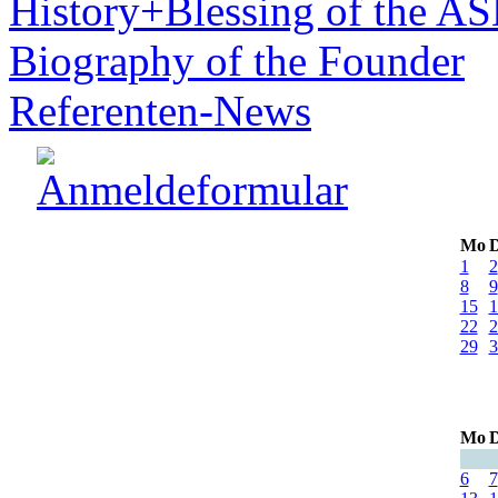
History+Blessing of the A
Biography of the Founder
Referenten-News
Mo
D
1
2
8
9
15
1
22
2
29
3
Mo
D
6
7