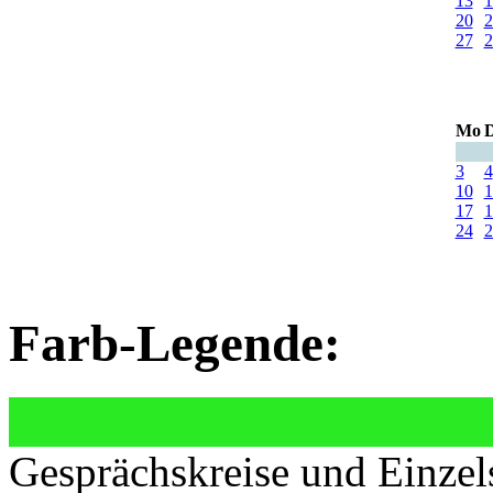
13
1
20
2
27
2
Mo
D
3
4
10
1
17
1
24
2
Farb-Legende:
Gesprächskreise und Einzel