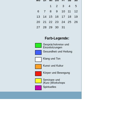
Mo
Di
Mi
Do
Fr
Sa
So
1
2
3
4
5
6
7
8
9
10
11
12
13
14
15
16
17
18
19
20
21
22
23
24
25
26
27
28
29
30
31
Farb-Legende:
Gesprächskreise und
Einzelsitzungen
Gesundheit und Heilung
Klang und Ton
Kunst und Kultur
Körper und Bewegung
Seminare und
(Kurz-)Workshops
Spirituelles