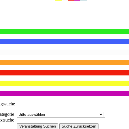
ngssuche
ategorie
extsuche