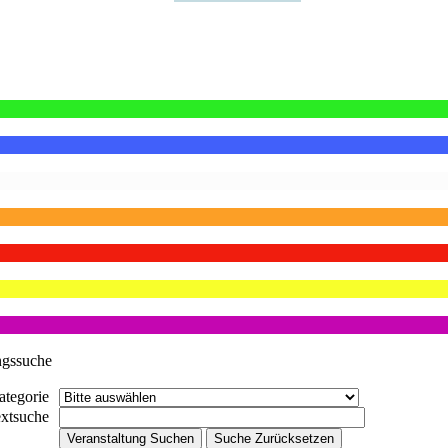
ngssuche
ategorie
extsuche