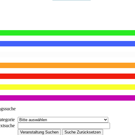
ngssuche
ategorie
extsuche