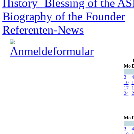
History+Blessing of the A
Biography of the Founder
Referenten-News
Mo
D
3
4
10
1
17
1
24
2
Mo
D
3
4