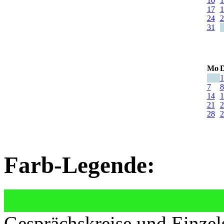
10
1
17
1
24
2
31
Mo
D
1
7
8
14
1
21
2
28
2
Farb-Legende:
Gesprächskreise und Einzel