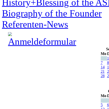
History+Blessing of the A
Biography of the Founder
Referenten-News
S
Mo
D
1
7
8
14
1
21
2
28
2
Mo
D
5
6