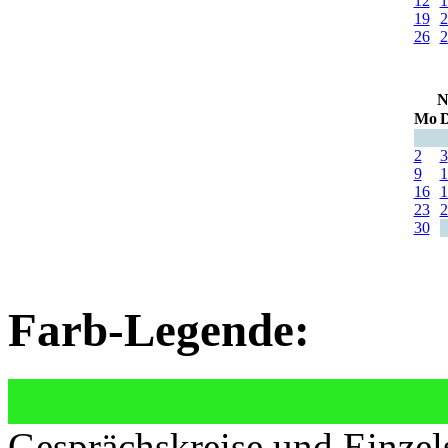
12
1
19
2
26
2
N
Mo
D
2
3
9
1
16
1
23
2
30
Farb-Legende:
Gesprächskreise und Einzel