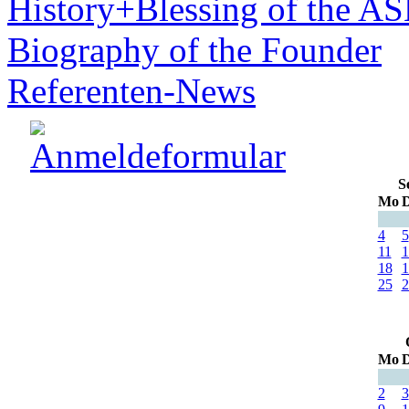
History+Blessing of the A
Biography of the Founder
Referenten-News
S
Mo
D
4
5
11
1
18
1
25
2
Mo
D
2
3