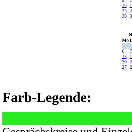
9
1
16
1
23
2
30
3
N
Mo
D
6
7
13
1
20
2
27
2
Farb-Legende:
Gesprächskreise und Einzel