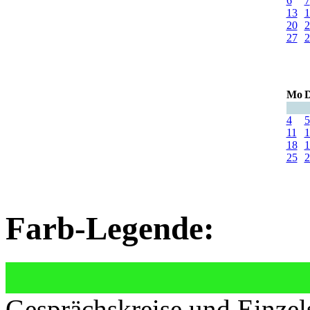
6
7
13
1
20
2
27
2
Mo
D
4
5
11
1
18
1
25
2
Farb-Legende:
Gesprächskreise und Einzel