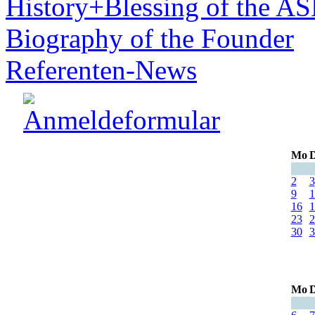
History+Blessing of the A
Biography of the Founder
Referenten-News
Mo
D
2
3
9
1
16
1
23
2
30
3
Mo
D