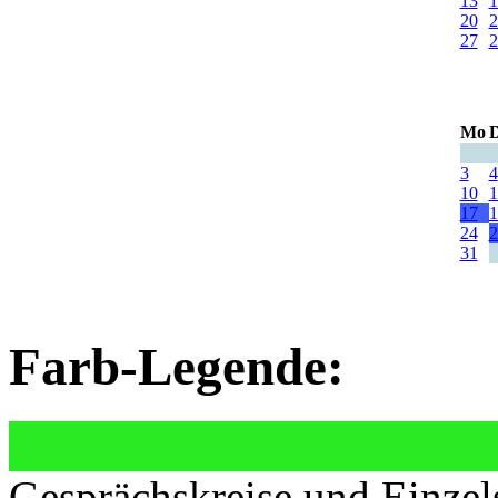
13
1
20
2
27
2
Mo
D
3
4
10
1
17
1
24
2
31
Farb-Legende:
Gesprächskreise und Einzel