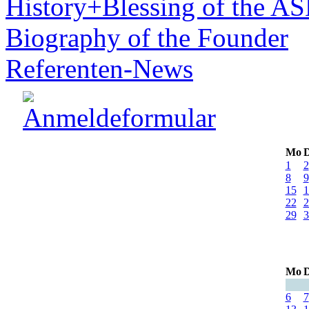
History+Blessing of the A
Biography of the Founder
Referenten-News
Mo
D
1
2
8
9
15
1
22
2
29
3
Mo
D
6
7