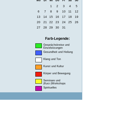
Mo
Di
Mi
Do
Fr
Sa
So
1
2
3
4
5
6
7
8
9
10
11
12
13
14
15
16
17
18
19
20
21
22
23
24
25
26
27
28
29
30
31
Farb-Legende:
Gesprächskreise und
Einzelsitzungen
Gesundheit und Heilung
Klang und Ton
Kunst und Kultur
Körper und Bewegung
Seminare und
(Kurz-)Workshops
Spirituelles