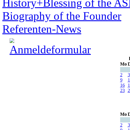
History+Blessing of the A
Biography of the Founder
Referenten-News
Mo
D
2
3
9
1
16
1
23
2
Mo
D
2
3