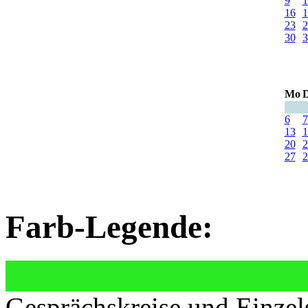
9
1
16
1
23
2
30
3
Mo
D
6
7
13
1
20
2
27
2
Farb-Legende:
Gesprächskreise und Einzel