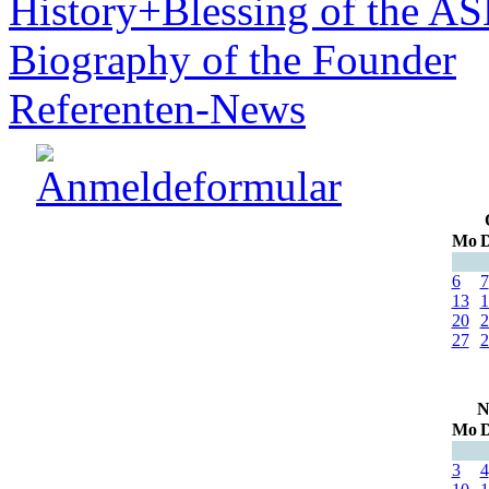
History+Blessing of the A
Biography of the Founder
Referenten-News
Mo
D
6
7
13
1
20
2
27
2
N
Mo
D
3
4