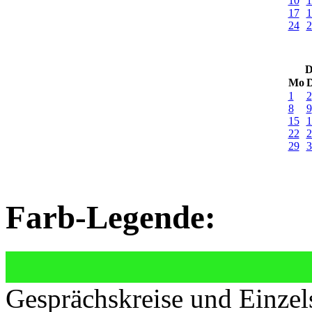
10
1
17
1
24
2
D
Mo
D
1
2
8
9
15
1
22
2
29
3
Farb-Legende:
Gesprächskreise und Einzel