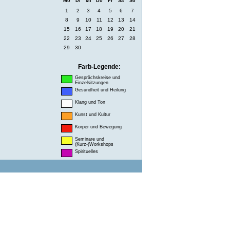
Mo
Di
Mi
Do
Fr
Sa
So
1
2
3
4
5
6
7
8
9
10
11
12
13
14
15
16
17
18
19
20
21
22
23
24
25
26
27
28
29
30
Farb-Legende:
Gesprächskreise und
Einzelsitzungen
Gesundheit und Heilung
Klang und Ton
Kunst und Kultur
Körper und Bewegung
Seminare und
(Kurz-)Workshops
Spirituelles